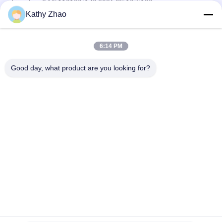
kim phun 0445110139/140,0986435107/180
Kathy Zhao
DLLA141P2146 Kim phun nhiên liệu Common Rail cho kim phun
0445120134
6:14 PM
DSLA150P1438 Common Rail Nozzle 0433175425 Đối với các
bộ phận động cơ diesel ô tô
Good day, what product are you looking for?
Danh mục phổ biến
Tất cả
các
Vòi Phun Denso 
Vòi Phun Delphi 
Common Rail
Common Rail
Vòi Phun Bosch 
Vòi Phun Siemens 
Piezo
Vdo
Vòi Phun Tia Thông 
Vòi Phun Đường Ray 
Dụng Của Bosch
Thông Thường
Van Điều Khiển Vòi 
Van Điều Khiển Vòi 
Phun Denso
Phun Delphi