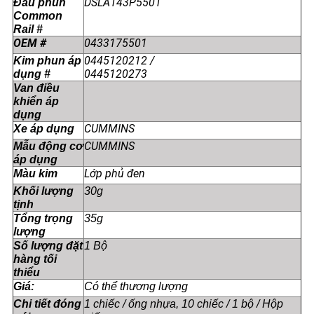
DSLA143P5501
Đầu phun
PRIVACY
Common
Rail #
POLICY
OEM #
0433175501
0445120212 /
Kim phun áp
0445120273
dụng #
Van điều
khiển áp
dụng
CUMMINS
Xe áp dụng
CUMMINS
Mẫu động cơ
áp dụng
Lớp phủ đen
Màu kim
Khối lượng
30g
tịnh
Tổng trọng
35g
lượng
Số lượng đặt
1 Bộ
hàng tối
thiểu
Giá:
Có thể thương lượng
Chi tiết đóng
1 chiếc / ống nhựa, 10 chiếc / 1 bộ / Hộp