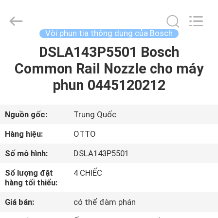
-
2026
WUXI
OTTO
AUTO
Vòi phun tia thông dụng của Bosch
PARTS
CO.,LTD.
All
DSLA143P5501 Bosch
NHÀ
Rights
Reserved.
Common Rail Nozzle cho máy
SẢN
phun 0445120212
PHẨM
Nguồn gốc:
Trung Quốc
VỀ
Hàng hiệu:
OTTO
CHÚNG
Số mô hình:
DSLA143P5501
TÔI
Số lượng đặt
4 CHIẾC
hàng tối thiểu:
CHUYẾN
Giá bán:
có thể đàm phán
THAM