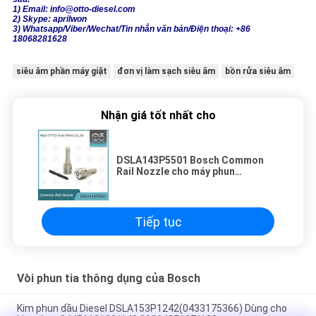
1) Email: info@otto-diesel.com
2) Skype: aprilwon
3) Whatsapp/Viber/Wechat/Tin nhắn văn bản/Điện thoại: +86
18068281628
siêu âm phần máy giặt
đơn vị làm sạch siêu âm
bồn rửa siêu âm
Nhận giá tốt nhất cho
DSLA143P5501 Bosch Common
Rail Nozzle cho máy phun
0445120212
Tiếp tục
Vòi phun tia thông dụng của Bosch
Kim phun dầu Diesel DSLA153P1242(0433175366) Dùng cho