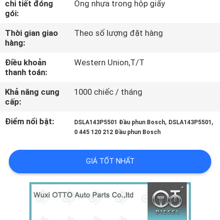
chi tiết đóng
Ống nhựa trong hộp giấy
QUAN
gói:
NHÀ
Thời gian giao
Theo số lượng đặt hàng
MÁY
hàng:
Điều khoản
Western Union,T/T
KIỂM
thanh toán:
SOÁT
Khả năng cung
1000 chiếc / tháng
cấp:
CHẤT
LƯỢNG
Điểm nổi bật:
,
,
DSLA143P5501 Đầu phun Bosch
DSLA143P5501
0 445 120 212 Đầu phun Bosch
LIÊN
GIÁ TỐT NHẤT
HỆ
VỚI
CHÚNG