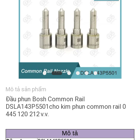
TÔI
TIN
TỨC
CÁC
TRƯỜNG
HỢP
Mô tả sản phẩm
SƠ
Đầu phun Bosh Common Rail
ĐỒ
DSLA143P5501
cho kim phun common rail 0
TRANG
445 120 212
v.v.
WEB
Mô tả