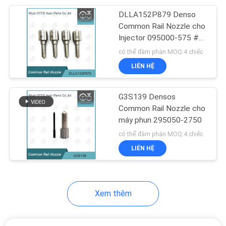
DLLA152P879 Denso
68
Common Rail Nozzle cho
Van điều khiển vòi
Injector 095000-575 #
8-97354811- #
có thể đàm phán MOQ:4 chiếc
phun Bosch
LIÊN HỆ
G3S139 Densos
Common Rail Nozzle cho
máy phun 295050-2750
49
có thể đàm phán MOQ:4 chiếc
Van phun đường sắt
LIÊN HỆ
chung
Xem thêm