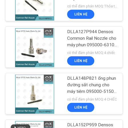
TÔI
5655
có thể đàm phán MOQ:Thỏa thuận
LIÊN HỆ
TIN
182
TỨC
Vòi phun tia thông
DLLA127P944 Densos
Common Rail Nozzle cho
dụng của Bosch
máy phun 095000-6310
CÁC
RE546784/RE530362
có thể đàm phán MOQ:4 chiếc
TRƯỜNG
LIÊN HỆ
HỢP
DLLA148P821 ống phun
49
SƠ
đường sắt chung cho
Vòi phun đường ray
máy tiêm 095000-5150 /
ĐỒ
7560 / RE524361 /
có thể đàm phán MOQ:4 CHIẾC
thông thường
TRANG
RE518726
LIÊN HỆ
WEB
DLLA152P959 Densos