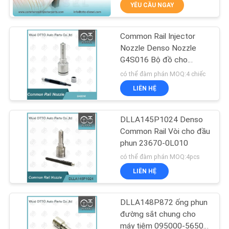
YÊU CẦU NGAY
QUAN
NHÀ
Common Rail Injector
MÁY
68
Nozzle Denso Nozzle
G4S016 Bộ đồ cho
Vòi phun Bosch
KUBOTA
KIỂM
có thể đàm phán MOQ:4 chiếc
Piezo
LIÊN HỆ
SOÁT
CHẤT
DLLA145P1024 Denso
LƯỢNG
Common Rail Vòi cho đầu
phun 23670-0L010
28
có thể đàm phán MOQ:4pcs
LIÊN
Vòi phun Siemens
LIÊN HỆ
HỆ
Vdo
VỚI
DLLA148P872 ống phun
CHÚNG
đường sắt chung cho
máy tiêm 095000-5650 /