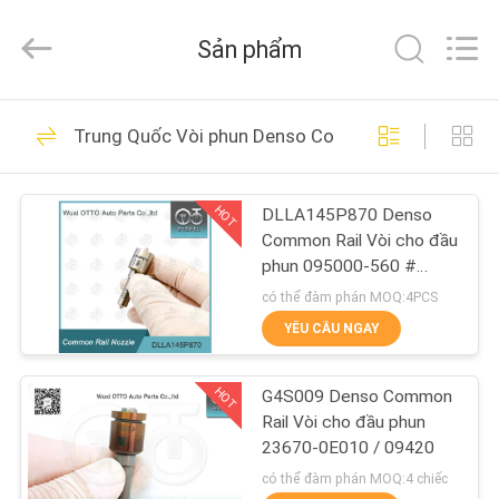
-
2026
WUXI
Sản phẩm
OTTO
AUTO
PARTS
CO.,LTD.
All
NHÀ
225
Rights
Trung Quốc Vòi phun Denso Common Rail
Reserved.
Vòi phun Denso
SẢN
Common Rail
HOT
DLLA145P870 Denso
PHẨM
Common Rail Vòi cho đầu
phun 095000-560 #
VỀ
1465A041
có thể đàm phán MOQ:4PCS
CHÚNG
YÊU CẦU NGAY
86
TÔI
Vòi phun Delphi
HOT
G4S009 Denso Common
Rail Vòi cho đầu phun
CHUYẾN
Common Rail
23670-0E010 / 09420
THAM
có thể đàm phán MOQ:4 chiếc