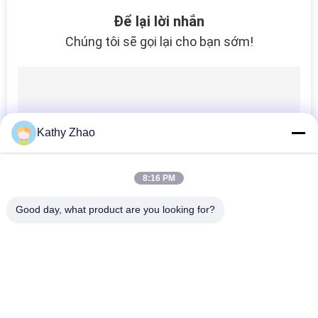
24
Để lại lời nhắn
Bộ dụng cụ sửa
Chúng tôi sẽ gọi lại cho bạn sớm!
chữa kim phun
Denso
Kathy Zhao
52
8:16 PM
Bộ sửa chữa đầu
Good day, what product are you looking for?
phun Delphi
Danh mục phổ biến
Tất cả
các
Vòi Phun Denso 
Vòi Phun Delphi 
Common Rail
Common Rail
30