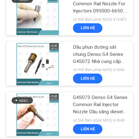
PRIVACY
Common Rail Nozzle For
Injectors 095000-6650 /
POLICY
55
5504 / 8-98030550 Các
có thể đàm phán MOQ:4 CHIẾC
bộ phận tiêm nhiên liệu
Van điều khiển vòi
LIÊN HỆ
diesel Nhà cung cấp
phun Denso
Dầu phun đường sắt
chung Denso G4 Series
G4S072 Nhà cung cấp
ống phun đường sắt
có thể đàm phán MOQ:4 chiếc
chung chính xác cao
LIÊN HỆ
60
Van điều khiển vòi
G4S073 Denso G4 Series
Common Rail Injector
phun Delphi
Nozzle Dầu xăng diesel
Dầu xăng Dầu xăng Dầu
có thể đàm phán MOQ:4 chiếc
xăng
LIÊN HỆ