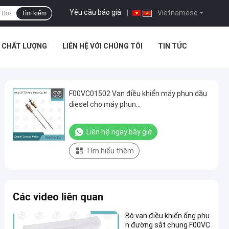
Yêu cầu báo giá
|
Vietnamese
Tìm kiếm
T CHẤT LƯỢNG
LIÊN HỆ VỚI CHÚNG TÔI
TIN TỨC
F00VC01502 Van điều khiển máy phun dầu
diesel cho máy phun
0445110369/0445110368/0445110429
Liên hệ ngay bây giờ
Tìm hiểu thêm
Các video liên quan
Bộ van điều khiển ống phu
n đường sắt chung F00VC