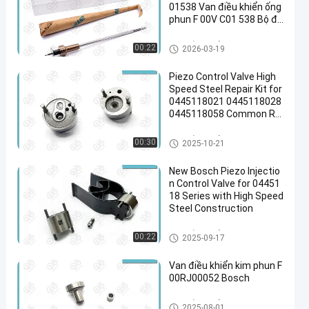
01538 Van điều khiển ống
phun F 00V C01 538 Bộ đồ
cho ống phun 0 445 110 6
53/ 654 Ứng dụng JAGUA
Van điều khiển vòi phun Bosc
00:22
2026-03-19
R
h
Piezo Control Valve High
Speed Steel Repair Kit for
0445118021 0445118028
0445118058 Common Rai
l Injector
Van điều khiển vòi phun Bosc
00:30
2025-10-21
h
New Bosch Piezo Injectio
n Control Valve for 04451
18 Series with High Speed
Steel Construction
Van điều khiển vòi phun Bosc
00:22
2025-09-17
h
Van điều khiển kim phun F
00RJ00052 Bosch
Van điều khiển vòi phun Bosc
2025-08-01