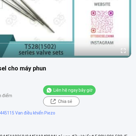
sel cho máy phun
Liên hệ ngay bây giờ
n điểm
Chia sẻ
445115 Van điều khiển Piezo