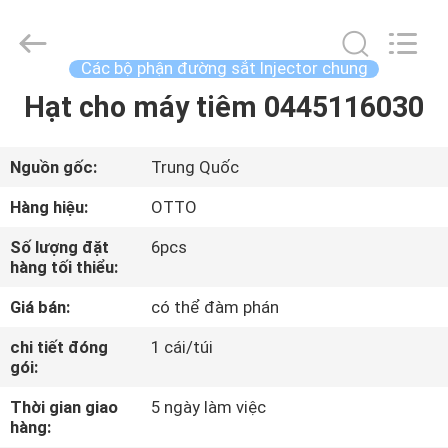
-
2026
WUXI
OTTO
AUTO
Các bộ phận đường sắt Injector chung
PARTS
CO.,LTD.
All
Hạt cho máy tiêm 0445116030
NHÀ
Rights
Reserved.
SẢN
Nguồn gốc:
Trung Quốc
PHẨM
Hàng hiệu:
OTTO
Số lượng đặt
6pcs
VỀ
hàng tối thiểu:
CHÚNG
Giá bán:
có thể đàm phán
TÔI
chi tiết đóng
1 cái/túi
gói:
CHUYẾN
Thời gian giao
5 ngày làm việc
THAM
hàng: