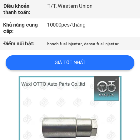
QUAN
Điều khoản
T/T, Western Union
thanh toán:
NHÀ
Khả năng cung
10000pcs/tháng
MÁY
cấp:
Điểm nổi bật:
,
bosch fuel injector
denso fuel injector
KIỂM
SOÁT
GIÁ TỐT NHẤT
CHẤT
LƯỢNG
LIÊN
HỆ
VỚI
CHÚNG