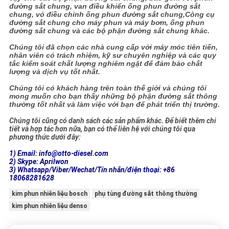
đường sắt chung, van điều khiển ống phun đường sắt
chung, vỏ điều chỉnh ống phun đường sắt chung,Công cụ
đường sắt chung cho máy phun và máy bơm, ống phun
đường sắt chung và các bộ phận đường sắt chung khác.
Chúng tôi đã chọn các nhà cung cấp với máy móc tiên tiến,
nhân viên có trách nhiệm, kỹ sư chuyên nghiệp và các quy
tắc kiểm soát chất lượng nghiêm ngặt để đảm bảo chất
lượng và dịch vụ tốt nhất.
Chúng tôi có khách hàng trên toàn thế giới và chúng tôi
mong muốn cho bạn thấy những bộ phận đường sắt thông
thường tốt nhất và làm việc với bạn để phát triển thị trường.
Chúng tôi cũng có danh sách các sản phẩm khác. Để biết thêm chi
tiết và hợp tác hơn nữa, bạn có thể liên hệ với chúng tôi qua
phương thức dưới đây:
1) Email: info@otto-diesel.com
2) Skype: Aprilwon
3) Whatsapp/Viber/Wechat/Tín nhắn/điện thoại: +86
18068281628
kim phun nhiên liệu bosch
phụ tùng đường sắt thông thường
kim phun nhiên liệu denso