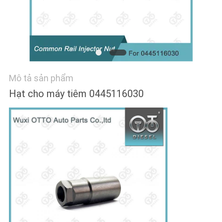
TÔI
TIN
TỨC
Mô tả sản phẩm
CÁC
Hạt cho máy tiêm 0445116030
TRƯỜNG
HỢP
SƠ
ĐỒ
TRANG
WEB