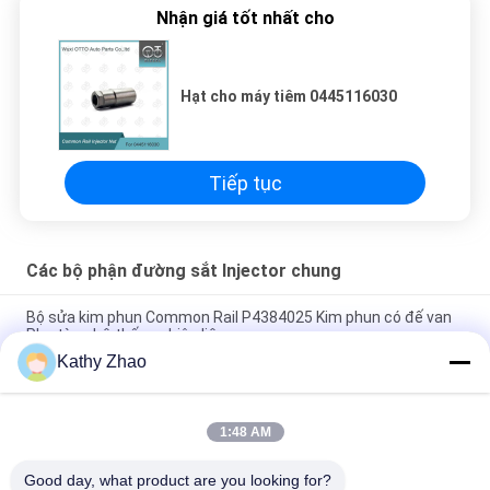
Nhận giá tốt nhất cho
Hạt cho máy tiêm 0445116030
Tiếp tục
Các bộ phận đường sắt Injector chung
Bộ sửa kim phun Common Rail P4384025 Kim phun có đế van
Phụ tùng hệ thống nhiên liệu
Kathy Zhao
Geniune Common Rail Denso Diesel Fuel Injection RE529118 /
RE524382 095000-649 # / 880 #
1:48 AM
M11 Bộ sửa chữa đường sắt chung cho các bộ phận bơm EUI
3609925 4307547
Good day, what product are you looking for?